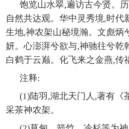
饱览山水翠,遍访古今贤。历
自然共达观。华中灵秀境,时代
生地,神农架山秘境瀚。文彪炳
妍。心澎湃兮欲与,神驰往兮乾
白鹤于云巅。化飞来之金燕,传
注释:
(
1
)陆羽,湖北天门人,著有《
采茶神农架。
(
2
)草甸、箭竹、冷杉等为