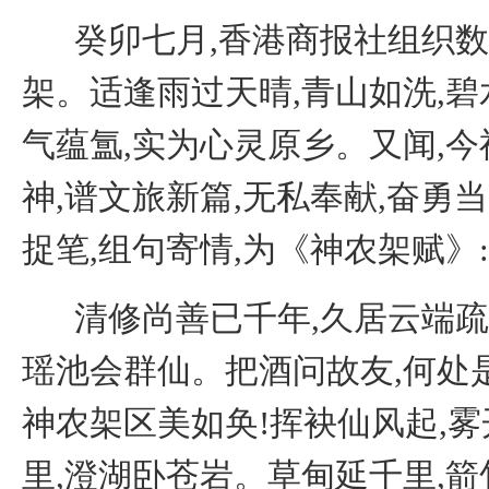
癸卯七月,香港商报社组织
架。适逢雨过天晴,青山如洗,碧
气蕴氲,实为心灵原乡。又闻,今
神,谱文旅新篇,无私奉献,奋勇当
捉笔,组句寄情,为《神农架赋》:
清修尚善已千年,久居云端疏
瑶池会群仙。把酒问故友,何处是
神农架区美如奂!挥袂仙风起,
里,澄湖卧苍岩。草甸延千里,