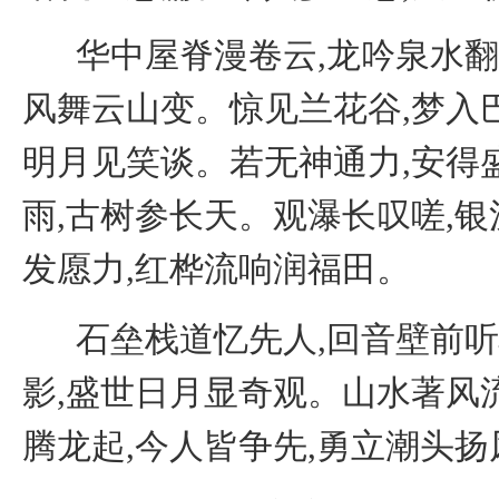
华中屋脊漫卷云,龙吟泉水翻
风舞云山变。惊见兰花谷,梦入
明月见笑谈。若无神通力,安得
雨,古树参长天。观瀑长叹嗟,银
发愿力,红桦流响润福田。
石垒栈道忆先人,回音壁前
影,盛世日月显奇观。山水著风
腾龙起,今人皆争先,勇立潮头扬