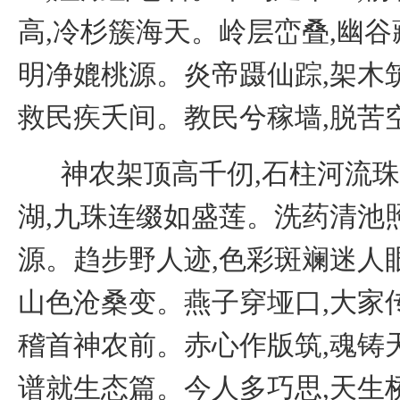
高,冷杉簇海天。岭层峦叠,幽谷
明净媲桃源。炎帝蹑仙踪,架木
救民疾夭间。教民兮稼墙,脱苦
神农架顶高千仞,石柱河流
湖,九珠连缀如盛莲。洗药清池
源。趋步野人迹,色彩斑斓迷人
山色沧桑变。燕子穿垭口,大家
稽首神农前。赤心作版筑,魂铸
谱就生态篇。今人多巧思,天生