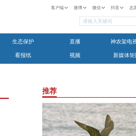
客户端
微博
微信
抖音
志
生态保护
直播
神农架电
看报纸
视频
新媒体矩
推荐