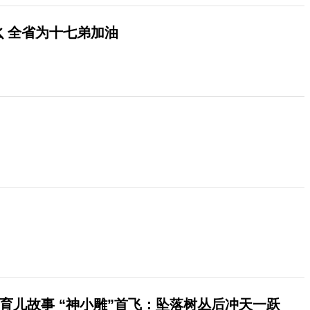
 全省为十七弟加油
）
育儿故事 “神小雕”首飞：坠落树丛后冲天一跃