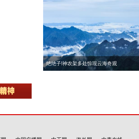
绝绝子!神农架多处惊现云海奇观