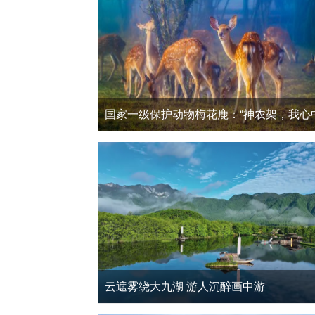
云遮雾绕大九湖 游人沉醉画中游