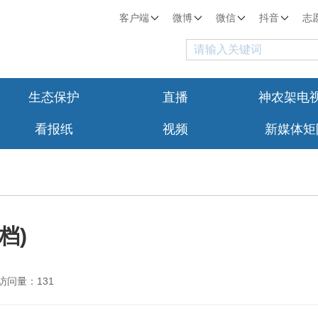
客户端
微博
微信
抖音
志
生态保护
直播
神农架电
看报纸
视频
新媒体矩
0档)
访问量：131