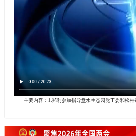
主要内容：1.郑利参加指导盘水生态园党工委和松柏镇党